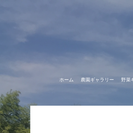
コ
ン
テ
ン
ツ
へ
ス
キ
ッ
プ
ホーム
農園ギャラリー
野菜