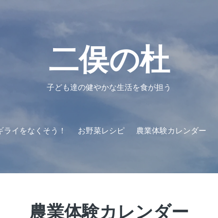
ホ
農
野
お
農
お
二
ー
園
菜
野
業
申
俣
ム
ギ
ギ
菜
体
込
の
ャ
ラ
レ
験
み
杜
ラ
イ
シ
カ
フ
と
二俣の杜
リ
を
ピ
レ
ォ
は
ー
な
ン
ー
く
ダ
ム
そ
ー
う！
子ども達の健やかな生活を食が担う
ギライをなくそう！
お野菜レシピ
農業体験カレンダー
農業体験カレンダー