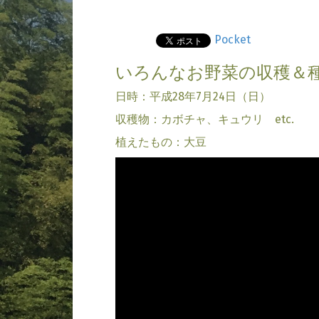
Pocket
いろんなお野菜の収穫＆
日時：平成28年7月24日（日）
収穫物：カボチャ、キュウリ etc.
植えたもの：大豆