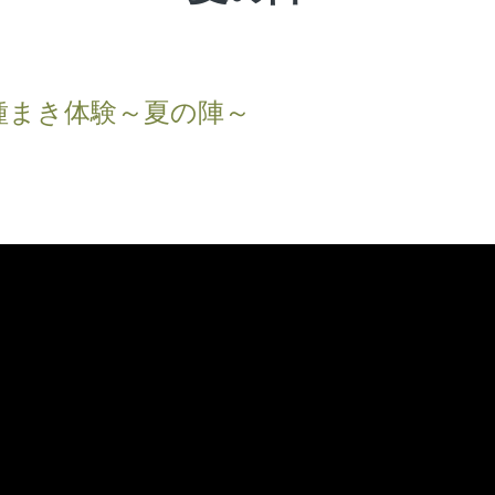
種まき体験～夏の陣～