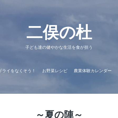
ホ
農
野
お
農
お
二
ー
園
菜
野
業
申
俣
ム
ギ
ギ
菜
体
込
の
ャ
ラ
レ
験
み
杜
ラ
イ
シ
カ
フ
と
二俣の杜
リ
を
ピ
レ
ォ
は
ー
な
ン
ー
く
ダ
ム
そ
ー
う！
子ども達の健やかな生活を食が担う
ギライをなくそう！
お野菜レシピ
農業体験カレンダー
～夏の陣～