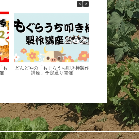
どんどやの「もぐらうち叩き棒製作
朝7時の玉東町（20
「も
講座」予定通り開催
催