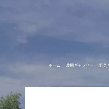
コ
ン
テ
ン
ツ
へ
ス
キ
ッ
プ
ホーム
農園ギャラリー
野菜